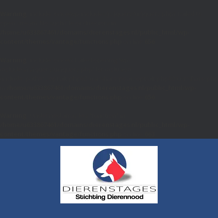
Warning
: include_once(wp-includes/js/jquery/ui/jquery.php): Failed to
open stream: No such file or directory in
/home/u633867461/domains/dierenstages.nl/public_html/wp-
content/themes/vantage/functions.php
on line
656
Warning
: include_once(): Failed opening 'wp-
includes/js/jquery/ui/jquery.php' for inclusion
(include_path='.:/opt/alt/php82/usr/share/pear:/opt/alt/php82/usr/share/php
in
/home/u633867461/domains/dierenstages.nl/public_html/wp-
content/themes/vantage/functions.php
on line
656
Warning
: Undefined array key "function" in
/home/u633867461/domains/dierenstages.nl/public_html/wp-
content/themes/vantage/functions.php
on line
663