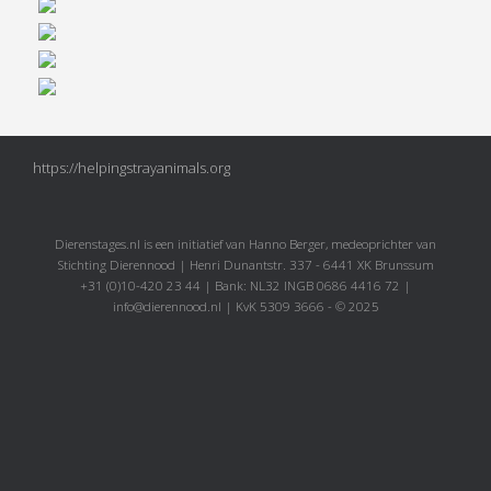
https://helpingstrayanimals.org
Dierenstages.nl is een initiatief van Hanno Berger, medeoprichter van
Stichting Dierennood | Henri Dunantstr. 337 - 6441 XK Brunssum
+31 (0)10-420 23 44 | Bank: NL32 INGB 0686 4416 72 |
info@dierennood.nl | KvK 5309 3666 - © 2025