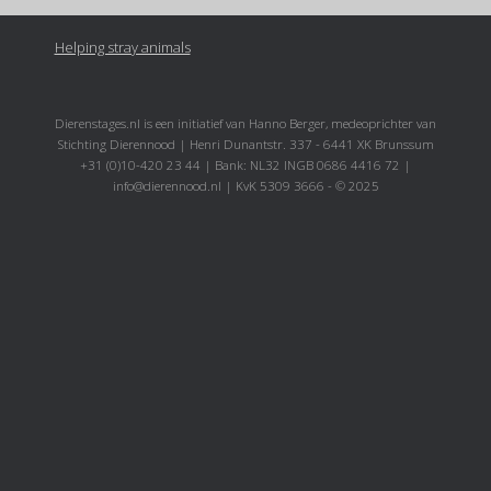
Helping stray animals
Dierenstages.nl is een initiatief van Hanno Berger, medeoprichter van
Stichting Dierennood | Henri Dunantstr. 337 - 6441 XK Brunssum
+31 (0)10-420 23 44 | Bank: NL32 INGB 0686 4416 72 |
info@dierennood.nl | KvK 5309 3666 - © 2025