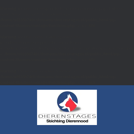
Warning
: include_once(wp-includes/js/jquery/ui/jquery.php): Failed to
open stream: No such file or directory in
/home/u633867461/domains/dierenstages.nl/public_html/wp-
content/themes/vantage/functions.php
on line
656
Warning
: include_once(): Failed opening 'wp-
includes/js/jquery/ui/jquery.php' for inclusion
(include_path='.:/opt/alt/php82/usr/share/pear:/opt/alt/php82/usr/share/php
in
/home/u633867461/domains/dierenstages.nl/public_html/wp-
content/themes/vantage/functions.php
on line
656
Warning
: Undefined array key "function" in
/home/u633867461/domains/dierenstages.nl/public_html/wp-
content/themes/vantage/functions.php
on line
663